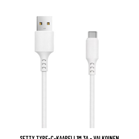
SETTY TYPE-C-KAAPELI 1M 3A - VALKOINEN