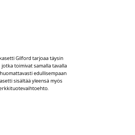
setti Gilford tarjoaa täysin
 jotka toimivat samalla tavalla
 huomattavasti edullisempaan
asetti sisältää yleensä myös
erkkituotevaihtoehto.