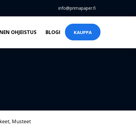
info@primapaper.fi
NEN OHJEISTUS
BLOGI
KAUPPA
keet
,
Musteet