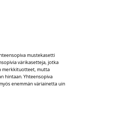
 yhteensopiva mustekasetti
nsopivia värikasetteja, jotka
in merkkituotteet, mutta
n hintaan. Yhteensopiva
ä myös enemmän väriainetta uin