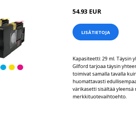
54.93 EUR
67.9 EUR
LISÄTIETOJA
Kapasiteetti: 29 ml. Täysin
Gilford tarjoaa täysin yhtee
toimivat samalla tavalla ku
huomattavasti edullisempaa
värikasetti sisältää yleens
merkkituotevaihtoehto.