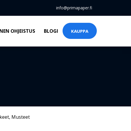
info@primapaper.fi
NEN OHJEISTUS
BLOGI
KAUPPA
keet
,
Musteet