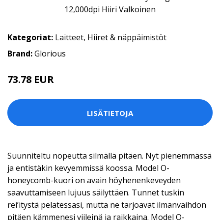
Kategoriat:
Laitteet
,
Hiiret & näppäimistöt
Brand:
Glorious
73.78 EUR
LISÄTIETOJA
Suunniteltu nopeutta silmällä pitäen. Nyt pienemmässä
ja entistäkin kevyemmissä koossa. Model O-
honeycomb-kuori on avain höyhenenkeveyden
saavuttamiseen lujuus säilyttäen. Tunnet tuskin
rei’itystä pelatessasi, mutta ne tarjoavat ilmanvaihdon
pitäen kämmenesi viileinä ja raikkaina. Model O-