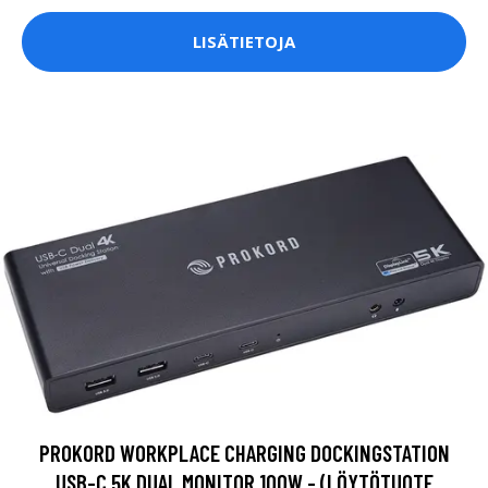
PROKORD WORKPLACE CHARGING DOCKINGSTATION
USB-C 5K DUAL MONITOR 100W - (LÖYTÖTUOTE
LUOKKA 2)
110.98 EUR
LISÄTIETOJA