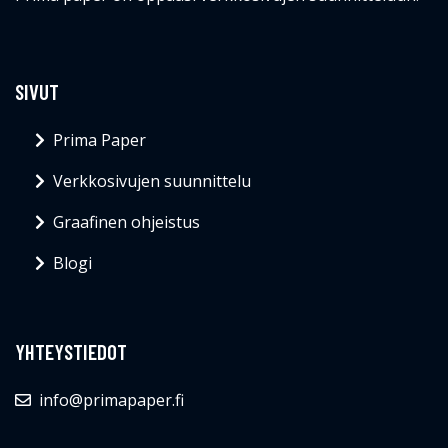
YHTEYSTIEDOT
info@primapaper.fi
© Primapaper.fi 2026
Blogi
Ota yhteyttä
Evästeet
Tietosuojakäytäntö
Sivukartta