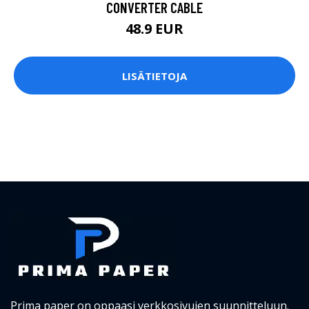
Prima paper on oppaasi verkkosivujen suunnitteluun.
SIVUT
Prima Paper
Verkkosivujen suunnittelu
Graafinen ohjeistus
Blogi