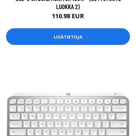
LOGITECH MX KEYS MINI FOR BUSINESS LOGI BOLT
LANGATON, BLUETOOTH LE POHJOISMAAT HARMAA
NÄPPÄIMISTÖ
130.19 EUR
130.2 EUR
LISÄTIETOJA