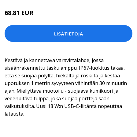
68.81 EUR
68.82 EUR
LISÄTIETOJA
Kestävä ja kannettava varavirtalähde, jossa
sisäänrakennettu taskulamppu. IP67-luokitus takaa,
että se suojaa pölyltä, hiekalta ja roskilta ja kestää
upotuksen 1 metrin syvyyteen vähintään 30 minuutin
ajan. Miellyttävä muotoilu - suojaava kumikuori ja
vedenpitävä tulppa, joka suojaa portteja sään
vaikutuksilta. Uusi 18 W:n USB-C-liitäntä nopeuttaa
latausta.