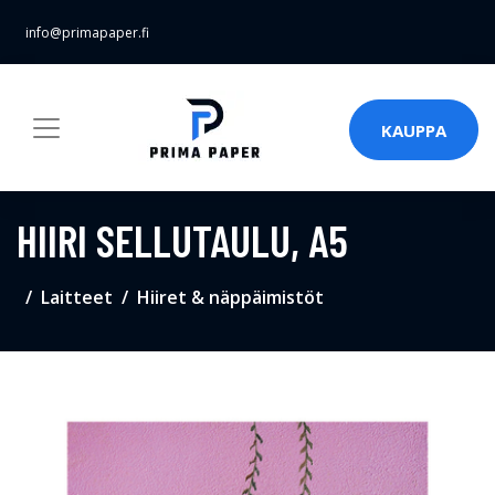
info@primapaper.fi
KAUPPA
HIIRI SELLUTAULU, A5
Laitteet
Hiiret & näppäimistöt