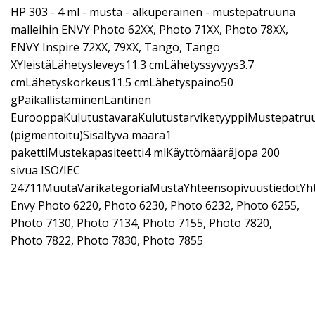
HP 303 - 4 ml - musta - alkuperäinen - mustepatruuna
malleihin ENVY Photo 62XX, Photo 71XX, Photo 78XX,
ENVY Inspire 72XX, 79XX, Tango, Tango
XYleistäLähetysleveys11.3 cmLähetyssyvyys3.7
cmLähetyskorkeus11.5 cmLähetyspaino50
gPaikallistaminenLäntinen
EurooppaKulutustavaraKulutustarviketyyppiMustepatru
(pigmentoitu)Sisältyvä määrä1
pakettiMustekapasiteetti4 mlKäyttömääräJopa 200
sivua ISO/IEC
24711MuutaVärikategoriaMustaYhteensopivuustiedotYh
Envy Photo 6220, Photo 6230, Photo 6232, Photo 6255,
Photo 7130, Photo 7134, Photo 7155, Photo 7820,
Photo 7822, Photo 7830, Photo 7855