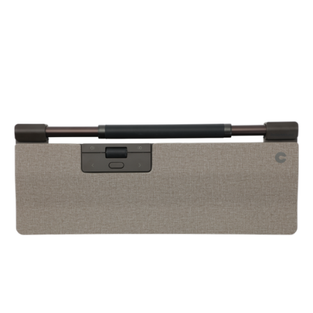
CONTOUR ROLLERMOUSE PRO WL W. REG. WR, LIGHT
GREY FABRIC