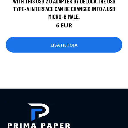
LISÄTIETOJA
Prima paper on oppaasi verkkosivujen suunnitteluun.