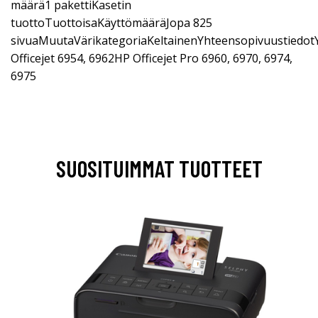
määrä1 pakettiKasetin
tuottoTuottoisaKäyttömääräJopa 825
sivuaMuutaVärikategoriaKeltainenYhteensopivuustiedot
Officejet 6954, 6962HP Officejet Pro 6960, 6970, 6974,
6975
SUOSITUIMMAT TUOTTEET