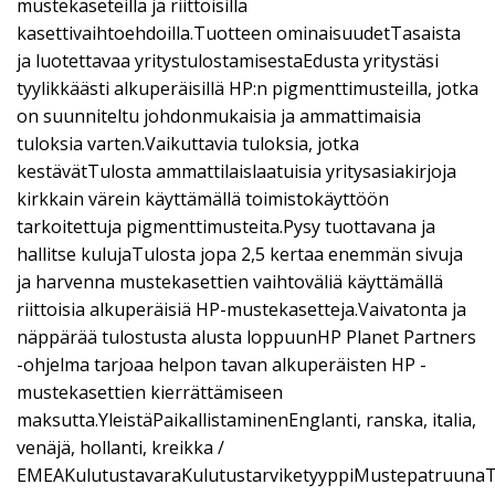
mustekaseteilla ja riittoisilla
kasettivaihtoehdoilla.Tuotteen ominaisuudetTasaista
ja luotettavaa yritystulostamisestaEdusta yritystäsi
tyylikkäästi alkuperäisillä HP:n pigmenttimusteilla, jotka
on suunniteltu johdonmukaisia ja ammattimaisia
tuloksia varten.Vaikuttavia tuloksia, jotka
kestävätTulosta ammattilaislaatuisia yritysasiakirjoja
kirkkain värein käyttämällä toimistokäyttöön
tarkoitettuja pigmenttimusteita.Pysy tuottavana ja
hallitse kulujaTulosta jopa 2,5 kertaa enemmän sivuja
ja harvenna mustekasettien vaihtoväliä käyttämällä
riittoisia alkuperäisiä HP-mustekasetteja.Vaivatonta ja
näppärää tulostusta alusta loppuunHP Planet Partners
-ohjelma tarjoaa helpon tavan alkuperäisten HP -
mustekasettien kierrättämiseen
maksutta.YleistäPaikallistaminenEnglanti, ranska, italia,
venäjä, hollanti, kreikka /
EMEAKulutustavaraKulutustarviketyyppiMustepatruunaTu