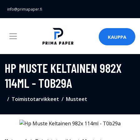
info@primapaper.fi
KAUPPA
HP MUSTE KELTAINEN 982X
114ML - T0B29A
Toimistotarvikkeet
Musteet