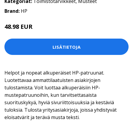
Kategoriat:
Toimistotarvikkeet
,
Musteet
Brand:
HP
48.98 EUR
LISÄTIETOJA
Helpot ja nopeat alkuperäiset HP-patruunat.
Luotettavaa ammattilaatuisten asiakirjojen
tulostamista. Voit luottaa alkuperäisiin HP-
mustepatruunoihin, kun tarvitsettasaista
suorituskykyä, hyviä sivuriittoisuuksia ja kestäviä
tuloksia. Tulosta yritysasiakirjoja, joissa yhdistyvät
eloisatvärit ja terävä musta teksti.