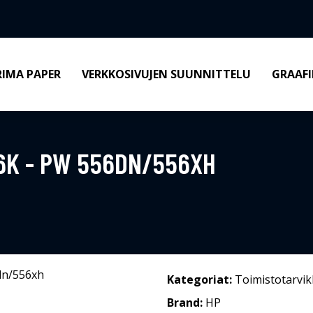
RIMA PAPER
VERKKOSIVUJEN SUUNNITTELU
GRAAFI
 6K - PW 556DN/556XH
Kategoriat:
Toimistotarvik
Brand:
HP