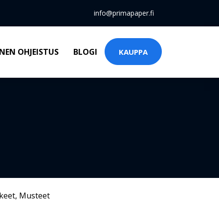
info@primapaper.fi
NEN OHJEISTUS
BLOGI
KAUPPA
keet
,
Musteet