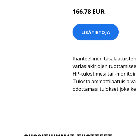
166.78 EUR
LISÄTIETOJA
Ihanteellinen tasalaatuiste
väriasiakirjojen tuottamisee
HP-tulostimesi tai -monitoim
Tulosta ammattilaatuisia väri
odottamasi tulokset joka ke