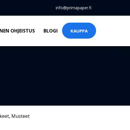
info@primapaper.fi
NEN OHJEISTUS
BLOGI
KAUPPA
keet
,
Musteet