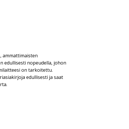
n, ammattimaisten
n edullisesti nopeudella, johon
ilaitteesi on tarkoitettu.
asiakirjoja edullisesti ja saat
rta.