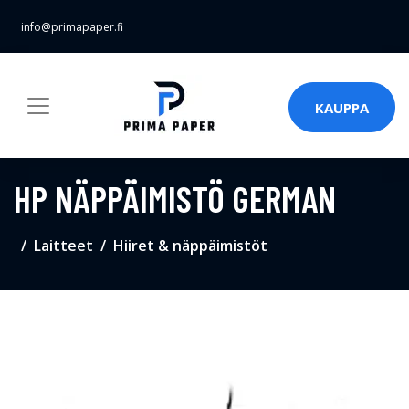
info@primapaper.fi
KAUPPA
HP NÄPPÄIMISTÖ GERMAN
Laitteet
Hiiret & näppäimistöt