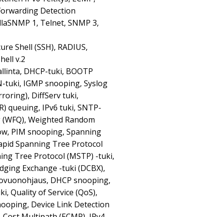
 Forwarding Detection
llaSNMP 1, Telnet, SNMP 3,
,
re Shell (SSH), RADIUS,
ell v.2
linta, DHCP-tuki, BOOTP
-tuki, IGMP snooping, Syslog
rroring), DiffServ tuki,
 queuing, IPv6 tuki, SNTP-
ng (WFQ), Weighted Random
low, PIM snooping, Spanning
Rapid Spanning Tree Protocol
ning Tree Protocol (MSTP) -tuki,
idging Exchange -tuki (DCBX),
ietovuonohjaus, DHCP snooping,
ki, Quality of Service (QoS),
ooping, Device Link Detection
l-Cost Multipath (ECMP), IPv4-