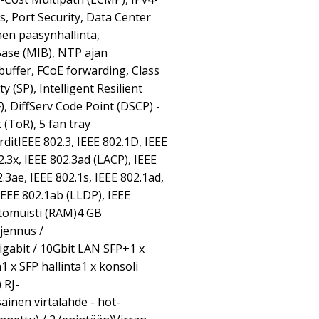
s, Port Security, Data Center
nen pääsynhallinta,
ase (MIB), NTP ajan
uffer, FCoE forwarding, Class
ty (SP), Intelligent Resilient
, DiffServ Code Point (DSCP) -
 (ToR), 5 fan tray
itIEEE 802.3, IEEE 802.1D, IEEE
2.3x, IEEE 802.3ad (LACP), IEEE
.3ae, IEEE 802.1s, IEEE 802.1ad,
IEEE 802.1ab (LLDP), IEEE
tömuisti (RAM)4 GB
jennus /
igabit / 10Gbit LAN SFP+1 x
 x SFP hallinta1 x konsoli
 RJ-
äinen virtalähde - hot-