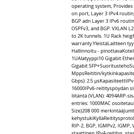
operating system, Provides
on port, Layer 3 IPv4 routin
BGP adn Layer 3 IPv6 routin
OSPFv3, and BGP. VXLAN L2
to 2K tunnels. 1U Rack heigh
warranty.YleistäLaitteen tyyp
Hallinnoitu - pinottavaKote
1UAlatyyppi10 Gigabit Ether
Gigabit SFP+SuoritustehoSu
MppsReititin/kytkinkapasite
Gbps): 2.5 µsKapasiteettiIP
16000IPv6-reitityspöydän s
liitäntä (VLAN): 4094ARP-s
entries: 1000MAC osoitetau
Size)208 000 merkintääJum
kehystukiKylläReititysprotok
RIP-2, BGP, IGMPv2, IGMP, 
staattinen IPv4-reititys, sta