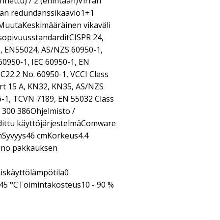
nettu) / 2 (enintään)Virran
ran redundanssikaavio1+1
lä)MuutaKeskimääräinen vikaväli
sopivuusstandarditCISPR 24,
, EN55024, AS/NZS 60950-1,
60950-1, IEC 60950-1, EN
22.2 No. 60950-1, VCCI Class
rt 15 A, KN32, KN35, AS/NZS
6-1, TCVN 7189, EN 55032 Class
N 300 386Ohjelmisto /
dittu käyttöjärjestelmäComware
mSyvyys46 cmKorkeus4.4
aino pakkauksen
skäyttölämpötila0
45 °CToimintakosteus10 - 90 %