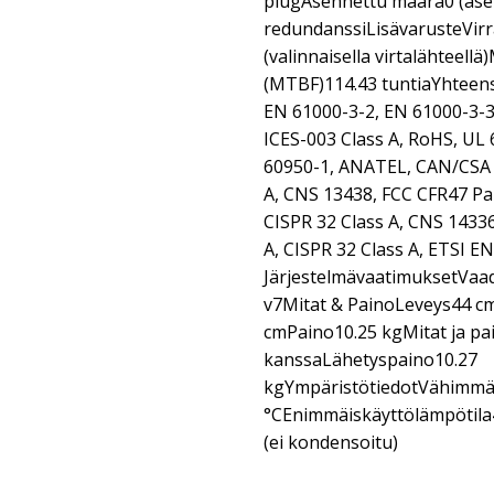
plugAsennettu määrä0 (asen
redundanssiLisävarusteVir
(valinnaisella virtalähteel
(MTBF)114.43 tuntiaYhteen
EN 61000-3-2, EN 61000-3-3
ICES-003 Class A, RoHS, UL 
60950-1, ANATEL, CAN/CSA C
A, CNS 13438, FCC CFR47 Pa
CISPR 32 Class A, CNS 1433
A, CISPR 32 Class A, ETSI E
JärjestelmävaatimuksetVaa
v7Mitat & PainoLeveys44 c
cmPaino10.25 kgMitat ja p
kanssaLähetyspaino10.27
kgYmpäristötiedotVähimmäi
°CEnimmäiskäyttölämpötila
(ei kondensoitu)