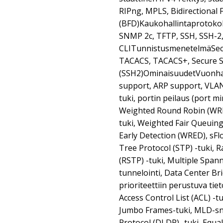
RIPng, MPLS, Bidirectional
(BFD)Kaukohallintaprotoko
SNMP 2c, TFTP, SSH, SSH-2
CLITunnistusmenetelmäSecu
TACACS, TACACS+, Secure Sh
(SSH2)OminaisuudetVuonhal
support, ARP support, VLAN
tuki, portin peilaus (port mi
Weighted Round Robin (WRR)
tuki, Weighted Fair Queui
Early Detection (WRED), sF
Tree Protocol (STP) -tuki, 
(RSTP) -tuki, Multiple Span
tunnelointi, Data Center Br
prioriteettiin perustuva t
Access Control List (ACL) -tu
Jumbo Frames-tuki, MLD-sn
Protocol (DLDP) -tuki, Equa