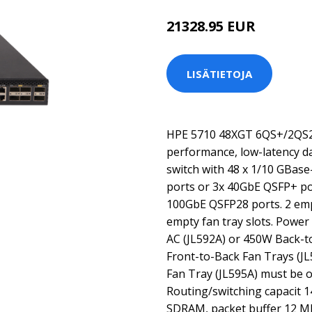
21328.95 EUR
LISÄTIETOJA
HPE 5710 48XGT 6QS+/2QS28
performance, low-latency da
switch with 48 x 1/10 GBas
ports or 3x 40GbE QSFP+ po
100GbE QSFP28 ports. 2 emp
empty fan tray slots. Powe
AC (JL592A) or 450W Back-t
Front-to-Back Fan Trays (JL
Fan Tray (JL595A) must be o
Routing/switching capacit 1
SDRAM, packet buffer 12 M