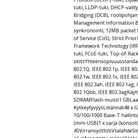
tuki, LLDP-tuki, DHCP-välity
Bridging (DCB), roolipohjai
Management Information B
synkronointi, 12MB packet b
of Service (CoS), Strict Priori
Framework Technology (IRF)
tuki, FCoE-tuki, Top-of-Rack
slotsYhteensopivuusstandard
802.1Q, IEEE 802.1p, IEEE 80
802.1w, IEEE 802.1x, IEEE 802
IEEE 802.3ah, IEEE 802.1ag, 
802.1Qbb, IEEE 802.3agKäyt
SDRAMFlash-muisti1 GBLaa
KytkeytyvyysLiitännät48 x G
10/100/1000 Base-T hallinta1
(mini-USB)1 x sarja (konsoli)
45VirransyöttöVirtalähdeSis