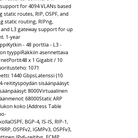
 support for 4094 VLANs based
g static routes, RIP, OSPF, and
g static routing, RIPng,
 and L3 gateway support for up
t. 1-year
piKytkin - 48 porttia - L3 -
lon tyyppiRäkkiin asennettava
netPortit48 x 1 Gigabit / 10
oritusteho: 1071
etti: 1440 GbpsLatenssi (10
v4-reitityspöydän sisäänpääsyt:
isäänpääsyt: 8000Virtuaalinen
isäänmenot: 68000Static ARP
lukon koko (Address Table
bo-
ollaOSPF, BGP-4, IS-IS, RIP-1,
VRRP, OSPFv2, IGMPv3, OSPFv3,
attinen IPv6-reititys, ECMP,