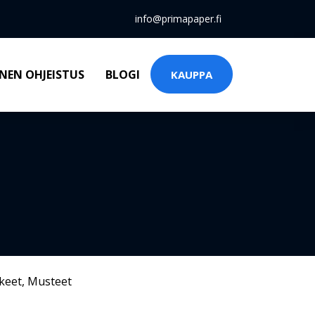
info@primapaper.fi
NEN OHJEISTUS
BLOGI
KAUPPA
keet
,
Musteet