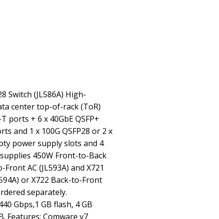
 Switch (JL586A) High-
ta center top-of-rack (ToR)
e-T ports + 6 x 40GbE QSFP+
rts and 1 x 100G QSFP28 or 2 x
ty power supply slots and 4
r supplies 450W Front-to-Back
o-Front AC (JL593A) and X721
594A) or X722 Back-to-Front
rdered separately.
440 Gbps,1 GB flash, 4 GB
B. Features: Comware v7