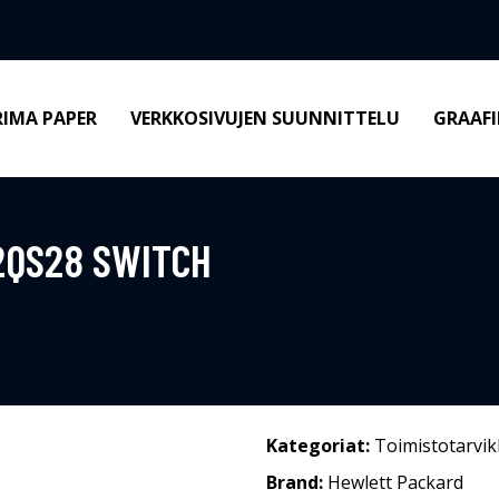
RIMA PAPER
VERKKOSIVUJEN SUUNNITTELU
GRAAFI
2QS28 SWITCH
Kategoriat:
Toimistotarvik
Brand:
Hewlett Packard