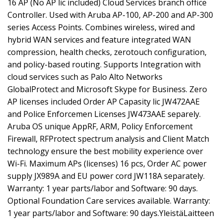
16 AP (No AP lic included) Cloud Services branch office
Controller. Used with Aruba AP-100, AP-200 and AP-300
series Access Points. Combines wireless, wired and
hybrid WAN services and feature integrated WAN
compression, health checks, zerotouch configuration,
and policy-based routing. Supports Integration with
cloud services such as Palo Alto Networks
GlobalProtect and Microsoft Skype for Business. Zero
AP licenses included Order AP Capasity lic JW472AAE
and Police Enforcemen Licenses JW473AAE separely.
Aruba OS unique AppRF, ARM, Policy Enforcement
Firewall, RFProtect spectrum analysis and Client Match
technology ensure the best mobility experience over
Wi-Fi. Maximum APs (licenses) 16 pcs, Order AC power
supply JX989A and EU power cord JW118A separately.
Warranty: 1 year parts/labor and Software: 90 days.
Optional Foundation Care services available. Warranty:
1 year parts/labor and Software: 90 days.YleistäLaitteen