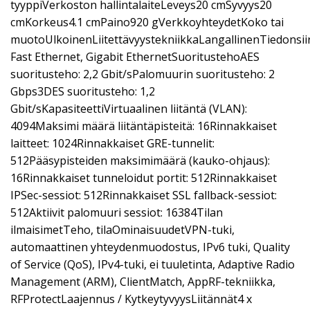
tyyppiVerkoston hallintalaiteLeveys20 cmSyvyys20
cmKorkeus4.1 cmPaino920 gVerkkoyhteydetKoko tai
muotoUlkoinenLiitettävyystekniikkaLangallinenTiedonsii
Fast Ethernet, Gigabit EthernetSuoritustehoAES
suoritusteho: 2,2 Gbit/sPalomuurin suoritusteho: 2
Gbps3DES suoritusteho: 1,2
Gbit/sKapasiteettiVirtuaalinen liitäntä (VLAN):
4094Maksimi määrä liitäntäpisteitä: 16Rinnakkaiset
laitteet: 1024Rinnakkaiset GRE-tunnelit:
512Pääsypisteiden maksimimäärä (kauko-ohjaus):
16Rinnakkaiset tunneloidut portit: 512Rinnakkaiset
IPSec-sessiot: 512Rinnakkaiset SSL fallback-sessiot:
512Aktiivit palomuuri sessiot: 16384Tilan
ilmaisimetTeho, tilaOminaisuudetVPN-tuki,
automaattinen yhteydenmuodostus, IPv6 tuki, Quality
of Service (QoS), IPv4-tuki, ei tuuletinta, Adaptive Radio
Management (ARM), ClientMatch, AppRF-tekniikka,
RFProtectLaajennus / KytkeytyvyysLiitännät4 x