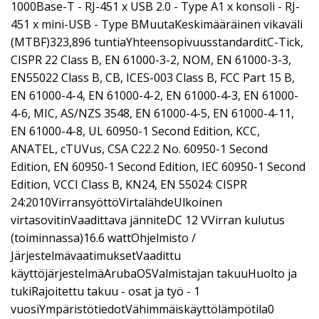
1000Base-T - RJ-451 x USB 2.0 - Type A1 x konsoli - RJ-
451 x mini-USB - Type BMuutaKeskimääräinen vikaväli
(MTBF)323,896 tuntiaYhteensopivuusstandarditC-Tick,
CISPR 22 Class B, EN 61000-3-2, NOM, EN 61000-3-3,
EN55022 Class B, CB, ICES-003 Class B, FCC Part 15 B,
EN 61000-4-4, EN 61000-4-2, EN 61000-4-3, EN 61000-
4-6, MIC, AS/NZS 3548, EN 61000-4-5, EN 61000-4-11,
EN 61000-4-8, UL 60950-1 Second Edition, KCC,
ANATEL, cTUVus, CSA C22.2 No. 60950-1 Second
Edition, EN 60950-1 Second Edition, IEC 60950-1 Second
Edition, VCCI Class B, KN24, EN 55024: CISPR
24:2010VirransyöttöVirtalähdeUlkoinen
virtasovitinVaadittava jänniteDC 12 VVirran kulutus
(toiminnassa)16.6 wattOhjelmisto /
JärjestelmävaatimuksetVaadittu
käyttöjärjestelmäArubaOSValmistajan takuuHuolto ja
tukiRajoitettu takuu - osat ja työ - 1
vuosiYmpäristötiedotVähimmäiskäyttölämpötila0