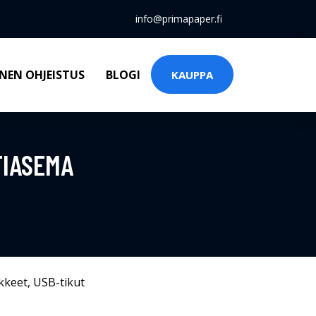
info@primapaper.fi
NEN OHJEISTUS
BLOGI
KAUPPA
TIASEMA
kkeet
,
USB-tikut