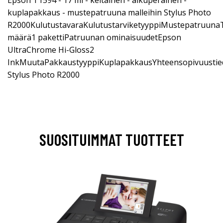
kuplapakkaus - mustepatruuna malleihin Stylus Photo
R2000KulutustavaraKulutustarviketyyppiMustepatruunaT
määrä1 pakettiPatruunan ominaisuudetEpson
UltraChrome Hi-Gloss2
InkMuutaPakkaustyyppiKuplapakkausYhteensopivuustie
Stylus Photo R2000
SUOSITUIMMAT TUOTTEET