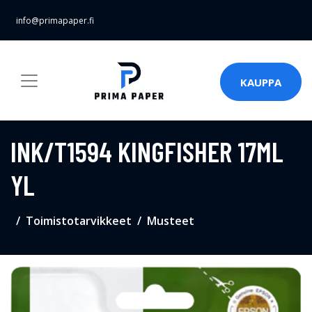
info@primapaper.fi
KAUPPA
INK/T1594 KINGFISHER 17ML
YL
Toimistotarvikkeet
Musteet