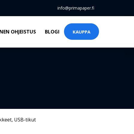
info@primapaper.fi
NEN OHJEISTUS
BLOGI
KAUPPA
kkeet
,
USB-tikut