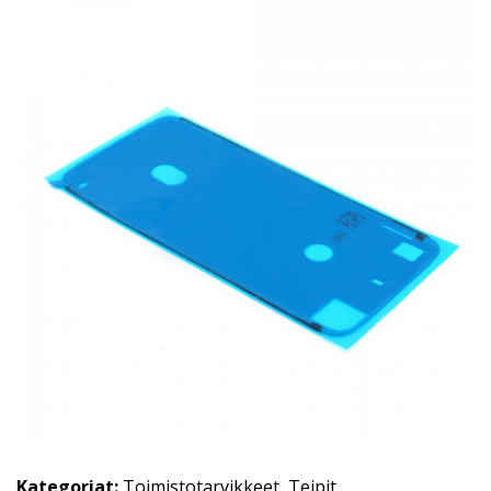
Kategoriat:
Toimistotarvikkeet
,
Teipit