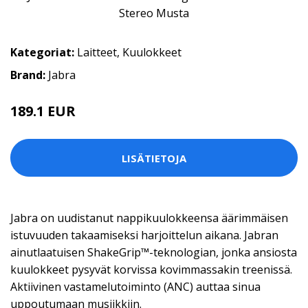
Kategoriat:
Laitteet
,
Kuulokkeet
Brand:
Jabra
189.1 EUR
LISÄTIETOJA
Jabra on uudistanut nappikuulokkeensa äärimmäisen
istuvuuden takaamiseksi harjoittelun aikana. Jabran
ainutlaatuisen ShakeGrip™-teknologian, jonka ansiosta
kuulokkeet pysyvät korvissa kovimmassakin treenissä.
Aktiivinen vastamelutoiminto (ANC) auttaa sinua
uppoutumaan musiikkiin.