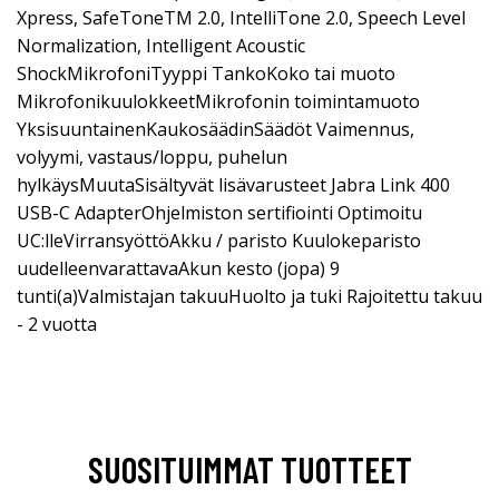
Xpress, SafeToneTM 2.0, IntelliTone 2.0, Speech Level
Normalization, Intelligent Acoustic
ShockMikrofoniTyyppi TankoKoko tai muoto
MikrofonikuulokkeetMikrofonin toimintamuoto
YksisuuntainenKaukosäädinSäädöt Vaimennus,
volyymi, vastaus/loppu, puhelun
hylkäysMuutaSisältyvät lisävarusteet Jabra Link 400
USB-C AdapterOhjelmiston sertifiointi Optimoitu
UC:lleVirransyöttöAkku / paristo Kuulokeparisto
uudelleenvarattavaAkun kesto (jopa) 9
tunti(a)Valmistajan takuuHuolto ja tuki Rajoitettu takuu
- 2 vuotta
SUOSITUIMMAT TUOTTEET