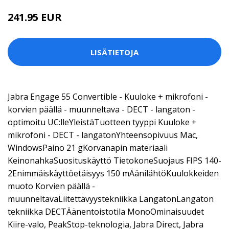
241.95 EUR
LISÄTIETOJA
Jabra Engage 55 Convertible - Kuuloke + mikrofoni -
korvien päällä - muunneltava - DECT - langaton -
optimoitu UC:lleYleistäTuotteen tyyppi Kuuloke +
mikrofoni - DECT - langatonYhteensopivuus Mac,
WindowsPaino 21 gKorvanapin materiaali
KeinonahkaSuosituskäyttö TietokoneSuojaus FIPS 140-
2Enimmäiskäyttöetäisyys 150 mÄänilähtöKuulokkeiden
muoto Korvien päällä -
muunneltavaLiitettävyystekniikka LangatonLangaton
tekniikka DECTÄänentoistotila MonoOminaisuudet
Kiire-valo, PeakStop-teknologia, Jabra Direct, Jabra