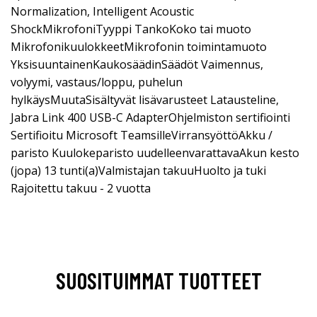
Normalization, Intelligent Acoustic
ShockMikrofoniTyyppi TankoKoko tai muoto
MikrofonikuulokkeetMikrofonin toimintamuoto
YksisuuntainenKaukosäädinSäädöt Vaimennus,
volyymi, vastaus/loppu, puhelun
hylkäysMuutaSisältyvät lisävarusteet Latausteline,
Jabra Link 400 USB-C AdapterOhjelmiston sertifiointi
Sertifioitu Microsoft TeamsilleVirransyöttöAkku /
paristo Kuulokeparisto uudelleenvarattavaAkun kesto
(jopa) 13 tunti(a)Valmistajan takuuHuolto ja tuki
Rajoitettu takuu - 2 vuotta
SUOSITUIMMAT TUOTTEET