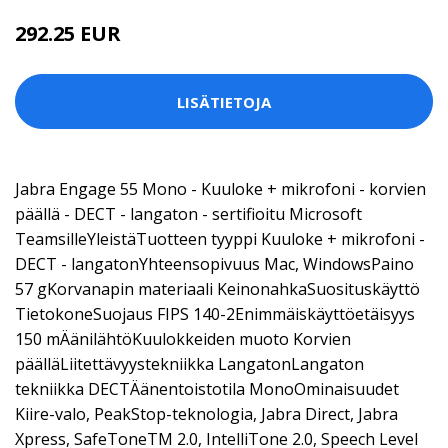
292.25 EUR
LISÄTIETOJA
Jabra Engage 55 Mono - Kuuloke + mikrofoni - korvien
päällä - DECT - langaton - sertifioitu Microsoft
TeamsilleYleistäTuotteen tyyppi Kuuloke + mikrofoni -
DECT - langatonYhteensopivuus Mac, WindowsPaino
57 gKorvanapin materiaali KeinonahkaSuosituskäyttö
TietokoneSuojaus FIPS 140-2Enimmäiskäyttöetäisyys
150 mÄänilähtöKuulokkeiden muoto Korvien
päälläLiitettävyystekniikka LangatonLangaton
tekniikka DECTÄänentoistotila MonoOminaisuudet
Kiire-valo, PeakStop-teknologia, Jabra Direct, Jabra
Xpress, SafeToneTM 2.0, IntelliTone 2.0, Speech Level