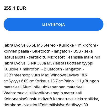
255.1 EUR
LISÄTIETOJA
Jabra Evolve 65 SE MS Stereo - Kuuloke + mikrofoni -
korvien päällä - Bluetooth - langaton - USB - sekä
latausalusta - sertifioitu Microsoft Teamsille malleihin
Jabra Evolve, LINK 380a MSYleistäTuotteen tyyppi
Kuuloke + mikrofoni - Bluetooth - langaton -
USBYhteensopivuus Mac, WindowsLeveys 18.6
cmSyvyys 6.05 cmKorkeus 15.7 cmPaino 111 gRungon
materiaali AlumiiniKuulokepannan materiaali
Vaahtomuovi, silikoniKorvanapin materiaali
KeinonahkaSuosituskäyttö Kannettava elektroniikka,
tietokone - viestintäEnimmäiskäyttöetäisyys 30