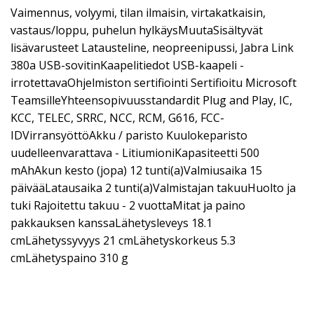
Vaimennus, volyymi, tilan ilmaisin, virtakatkaisin,
vastaus/loppu, puhelun hylkäysMuutaSisältyvät
lisävarusteet Latausteline, neopreenipussi, Jabra Link
380a USB-sovitinKaapelitiedot USB-kaapeli -
irrotettavaOhjelmiston sertifiointi Sertifioitu Microsoft
TeamsilleYhteensopivuusstandardit Plug and Play, IC,
KCC, TELEC, SRRC, NCC, RCM, G616, FCC-
IDVirransyöttöAkku / paristo Kuulokeparisto
uudelleenvarattava - LitiumioniKapasiteetti 500
mAhAkun kesto (jopa) 12 tunti(a)Valmiusaika 15
päivääLatausaika 2 tunti(a)Valmistajan takuuHuolto ja
tuki Rajoitettu takuu - 2 vuottaMitat ja paino
pakkauksen kanssaLähetysleveys 18.1
cmLähetyssyvyys 21 cmLähetyskorkeus 5.3
cmLähetyspaino 310 g