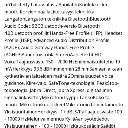
mYhdistetty LatausalustaÄänilähtöKuulokkeiden
muoto Korvien päälläLiitettävyystekniikka
LangatonLangaton tekniikka BluetoothBluetooth
Audio Codec SBCBluetooth-versio Bluetooth
4.0Bluetooth profiilit Hands-Free Profile (HFP), Headset
Profile (HSP), Advanced Audio Distribution Profile
(A2DP), Audio Gateway Hands-Free Profile
(AGHFP)Äänentoistotila StereoÄäniefektit HD
VoiceTaajuusvaste 150 - 7000 HzEnimmäistuloteho 10
mWHerkkyys 93.6 dBHimmennin 28 mmSamaan aikaan
kytkettävien laitteiden määrä 2Ominaisuudet Voice
guidance, Kiire-valo, SafeTone-teknologia, PeakStop-
teknologia, Jabra Direct, Jabra Xpress, digitaalinen
signaalinkäsittelyMikrofoniTyyppi TankoKoko tai
muoto MikrofonikuulokkeetMikrofonin toimintamuoto
YksisuuntainenHerkkyys -17 dBFS/PaTaajuusvaste 100
- 10000 HzMelunvaimennus KylläÄänisyötetiedot
Yksisuuntainen - 100 - 10000 HzKaukosäädinSäädöt