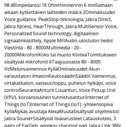
98 dBImpedanssi 16 OhmHimmennin 6 mmSamaan
aikaan kytkettävien laitteiden määrä 2Ominaisuudet
Voice guidance, PeakStop-teknologia, Jabra Direct,
Jabra Xpress, HearThrough, Jabra MultiSensor Voice,
Personalized Sound technology, digitaalinen
signaalinkäsittely, Apple MFIAudio-ulostulon tiedot
Viestintä - 80 - 8000Multimedia - 20 -
20000MikrofoniKoko tai muoto KiinteäToimitukseen
sisältyvät mikrofonit 6Taajuusvaste 80 - 8000
HzMelunvaimennus KylläOminaisuudet Akun
varaustason ilmaisinKaukosäädinSäädöt Vaimennus,
virtakatkaisin, vastaus/loppu, puhelun hylkäys, voice
controlSeurantaAnturit Luuanturi, Voice Pickup Unit
(VPU), korvansisäinen tunnistusanturiInternet of
Things (IoT)Internet of Things (IoT) -yhteensopiva
KylläÄlykäs avustaja AlexaMuutaSisältyvät ohjelmistot:
Jabra Sound+Sisältyvät lisävarusteet Latauskotelo, 3
pairs of EarGels, wireless charging pad, Jabra Link 380c