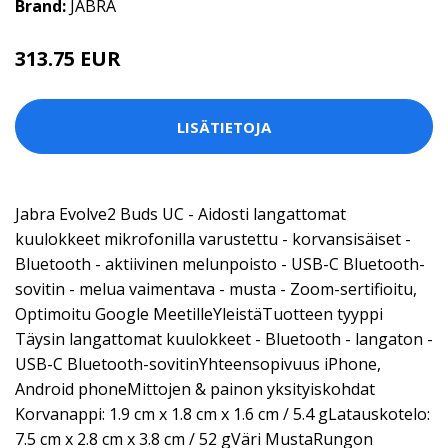
Brand:
JABRA
313.75 EUR
LISÄTIETOJA
Jabra Evolve2 Buds UC - Aidosti langattomat
kuulokkeet mikrofonilla varustettu - korvansisäiset -
Bluetooth - aktiivinen melunpoisto - USB-C Bluetooth-
sovitin - melua vaimentava - musta - Zoom-sertifioitu,
Optimoitu Google MeetilleYleistäTuotteen tyyppi
Täysin langattomat kuulokkeet - Bluetooth - langaton -
USB-C Bluetooth-sovitinYhteensopivuus iPhone,
Android phoneMittojen & painon yksityiskohdat
Korvanappi: 1.9 cm x 1.8 cm x 1.6 cm / 5.4 gLatauskotelo:
7.5 cm x 2.8 cm x 3.8 cm / 52 gVäri MustaRungon