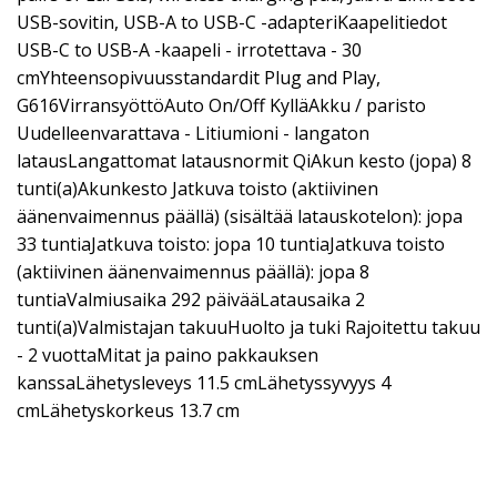
USB-sovitin, USB-A to USB-C -adapteriKaapelitiedot
USB-C to USB-A -kaapeli - irrotettava - 30
cmYhteensopivuusstandardit Plug and Play,
G616VirransyöttöAuto On/Off KylläAkku / paristo
Uudelleenvarattava - Litiumioni - langaton
latausLangattomat latausnormit QiAkun kesto (jopa) 8
tunti(a)Akunkesto Jatkuva toisto (aktiivinen
äänenvaimennus päällä) (sisältää latauskotelon): jopa
33 tuntiaJatkuva toisto: jopa 10 tuntiaJatkuva toisto
(aktiivinen äänenvaimennus päällä): jopa 8
tuntiaValmiusaika 292 päivääLatausaika 2
tunti(a)Valmistajan takuuHuolto ja tuki Rajoitettu takuu
- 2 vuottaMitat ja paino pakkauksen
kanssaLähetysleveys 11.5 cmLähetyssyvyys 4
cmLähetyskorkeus 13.7 cm