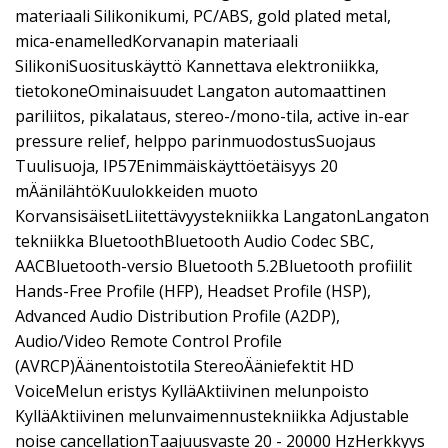
materiaali Silikonikumi, PC/ABS, gold plated metal,
mica-enamelledKorvanapin materiaali
SilikoniSuosituskäyttö Kannettava elektroniikka,
tietokoneOminaisuudet Langaton automaattinen
pariliitos, pikalataus, stereo-/mono-tila, active in-ear
pressure relief, helppo parinmuodostusSuojaus
Tuulisuoja, IP57Enimmäiskäyttöetäisyys 20
mÄänilähtöKuulokkeiden muoto
KorvansisäisetLiitettävyystekniikka LangatonLangaton
tekniikka BluetoothBluetooth Audio Codec SBC,
AACBluetooth-versio Bluetooth 5.2Bluetooth profiilit
Hands-Free Profile (HFP), Headset Profile (HSP),
Advanced Audio Distribution Profile (A2DP),
Audio/Video Remote Control Profile
(AVRCP)Äänentoistotila StereoÄäniefektit HD
VoiceMelun eristys KylläAktiivinen melunpoisto
KylläAktiivinen melunvaimennustekniikka Adjustable
noise cancellationTaajuusvaste 20 - 20000 HzHerkkyys