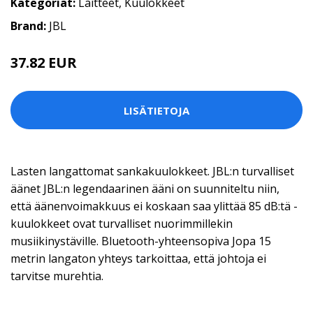
Kategoriat:
Laitteet
,
Kuulokkeet
Brand:
JBL
37.82 EUR
LISÄTIETOJA
Lasten langattomat sankakuulokkeet. JBL:n turvalliset
äänet JBL:n legendaarinen ääni on suunniteltu niin,
että äänenvoimakkuus ei koskaan saa ylittää 85 dB:tä -
kuulokkeet ovat turvalliset nuorimmillekin
musiikinystäville. Bluetooth-yhteensopiva Jopa 15
metrin langaton yhteys tarkoittaa, että johtoja ei
tarvitse murehtia.