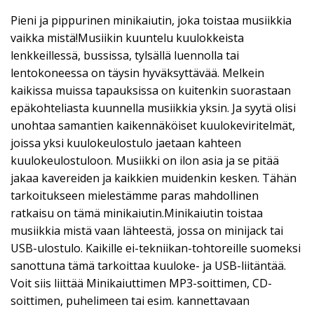
Pieni ja pippurinen minikaiutin, joka toistaa musiikkia
vaikka mistä!Musiikin kuuntelu kuulokkeista
lenkkeillessä, bussissa, tylsällä luennolla tai
lentokoneessa on täysin hyväksyttävää. Melkein
kaikissa muissa tapauksissa on kuitenkin suorastaan
epäkohteliasta kuunnella musiikkia yksin. Ja syytä olisi
unohtaa samantien kaikennäköiset kuulokeviritelmät,
joissa yksi kuulokeulostulo jaetaan kahteen
kuulokeulostuloon. Musiikki on ilon asia ja se pitää
jakaa kavereiden ja kaikkien muidenkin kesken. Tähän
tarkoitukseen mielestämme paras mahdollinen
ratkaisu on tämä minikaiutin.Minikaiutin toistaa
musiikkia mistä vaan lähteestä, jossa on minijack tai
USB-ulostulo. Kaikille ei-tekniikan-tohtoreille suomeksi
sanottuna tämä tarkoittaa kuuloke- ja USB-liitäntää.
Voit siis liittää Minikaiuttimen MP3-soittimen, CD-
soittimen, puhelimeen tai esim. kannettavaan