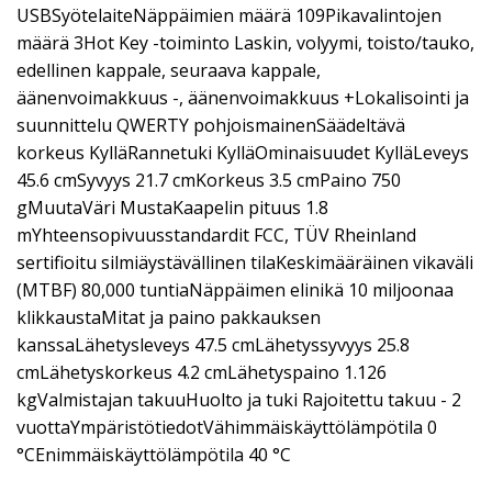
USBSyötelaiteNäppäimien määrä 109Pikavalintojen
määrä 3Hot Key -toiminto Laskin, volyymi, toisto/tauko,
edellinen kappale, seuraava kappale,
äänenvoimakkuus -, äänenvoimakkuus +Lokalisointi ja
suunnittelu QWERTY pohjoismainenSäädeltävä
korkeus KylläRannetuki KylläOminaisuudet KylläLeveys
45.6 cmSyvyys 21.7 cmKorkeus 3.5 cmPaino 750
gMuutaVäri MustaKaapelin pituus 1.8
mYhteensopivuusstandardit FCC, TÜV Rheinland
sertifioitu silmiäystävällinen tilaKeskimääräinen vikaväli
(MTBF) 80,000 tuntiaNäppäimen elinikä 10 miljoonaa
klikkaustaMitat ja paino pakkauksen
kanssaLähetysleveys 47.5 cmLähetyssyvyys 25.8
cmLähetyskorkeus 4.2 cmLähetyspaino 1.126
kgValmistajan takuuHuolto ja tuki Rajoitettu takuu - 2
vuottaYmpäristötiedotVähimmäiskäyttölämpötila 0
°CEnimmäiskäyttölämpötila 40 °C