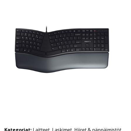
Kategoriat:
Laitteet
,
Laskimet
,
Hiiret & näppäimistöt