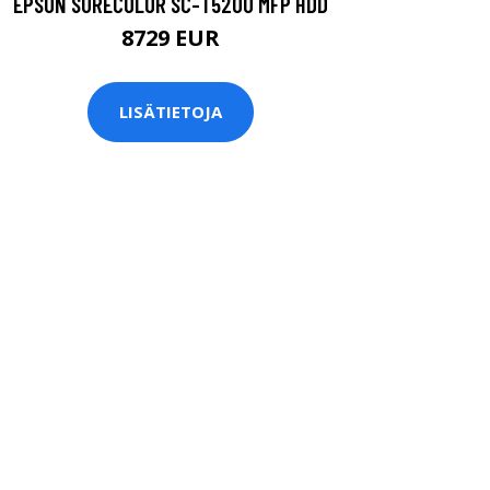
EPSON SURECOLOR SC-T5200 MFP HDD
8729 EUR
LISÄTIETOJA