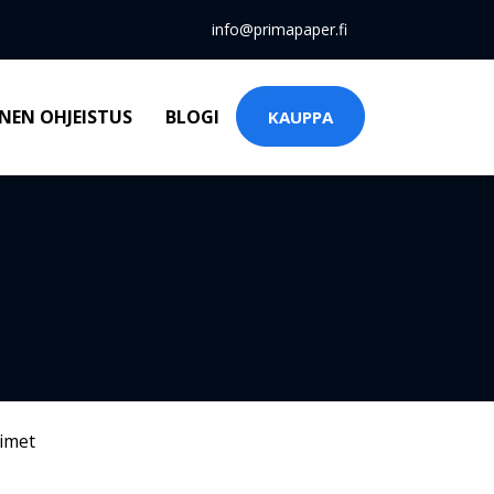
info@primapaper.fi
NEN OHJEISTUS
BLOGI
KAUPPA
timet