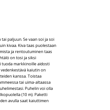
ai paljuun. Se vaan soi ja soi
kuin kivaa. Kiva taas puolestaan
mista ja rentoutuminen taas
htälö on tosi ja siksi
i tuoda markkinoille aidosti
m vedenkestävä kaiutin on
teiden kanssa. Toistaa
yammeessa tai uima-altaassa
helimestasi. Puhelin voi olla
lkopuolella (10 m). Paketti
oiden avulla saat kaiuttimen