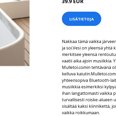
39.9 EUR
LISÄTIETOJA
Nakkaa tämä vaikka järveen t
ja soi.Vesi on yleensä yhtä 
merkitsee yleensä rentoutu
vaatii aika ajoin musiikkia. Y
Mulletoi.comin tehtävänä ol
kelluva kaiutin.Mulletoi.co
yhteensopiva Bluetooth-lait
musiikkia esimerkiksi kylp
ihan langattomasti vaikka pu
turvallisesti roiske-alueen u
sisältää kaksi kiinnikettä, j
vaikka roikkumaan.