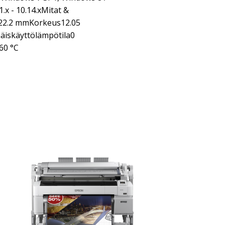
1.x - 10.14.xMitat &
22.2 mmKorkeus12.05
iskäyttölämpötila0
60 °C