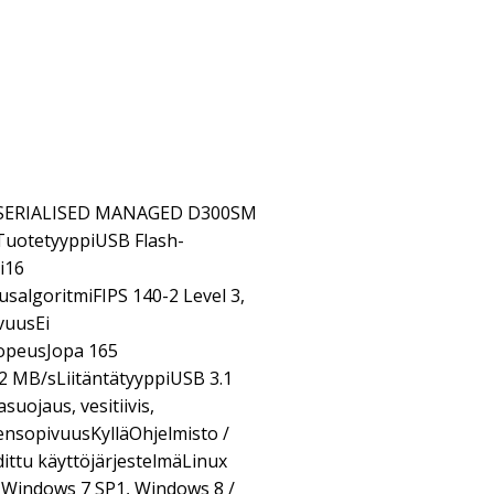
SERIALISED MANAGED D300SM
uotetyyppiUSB Flash-
i16
usalgoritmiFIPS 140-2 Level 3,
vuusEi
opeusJopa 165
2 MB/sLiitäntätyyppiUSB 3.1
uojaus, vesitiivis,
nsopivuusKylläOhjelmisto /
ittu käyttöjärjestelmäLinux
t Windows 7 SP1, Windows 8 /