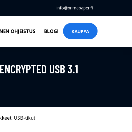
info@primapaper.fi
NEN OHJEISTUS
BLOGI
KAUPPA
ENCRYPTED USB 3.1
kkeet
,
USB-tikut