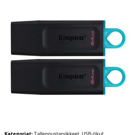
Kategoriat:
Tallennustarvikkeet
,
USB-tikut