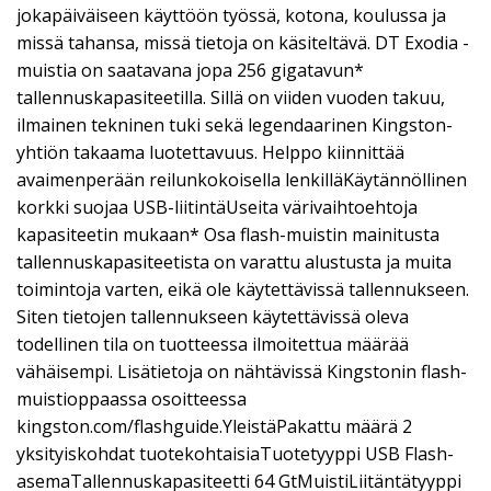
jokapäiväiseen käyttöön työssä, kotona, koulussa ja
missä tahansa, missä tietoja on käsiteltävä. DT Exodia -
muistia on saatavana jopa 256 gigatavun*
tallennuskapasiteetilla. Sillä on viiden vuoden takuu,
ilmainen tekninen tuki sekä legendaarinen Kingston-
yhtiön takaama luotettavuus. Helppo kiinnittää
avaimenperään reilunkokoisella lenkilläKäytännöllinen
korkki suojaa USB-liitintäUseita värivaihtoehtoja
kapasiteetin mukaan* Osa flash-muistin mainitusta
tallennuskapasiteetista on varattu alustusta ja muita
toimintoja varten, eikä ole käytettävissä tallennukseen.
Siten tietojen tallennukseen käytettävissä oleva
todellinen tila on tuotteessa ilmoitettua määrää
vähäisempi. Lisätietoja on nähtävissä Kingstonin flash-
muistioppaassa osoitteessa
kingston.com/flashguide.YleistäPakattu määrä 2
yksityiskohdat tuotekohtaisiaTuotetyyppi USB Flash-
asemaTallennuskapasiteetti 64 GtMuistiLiitäntätyyppi