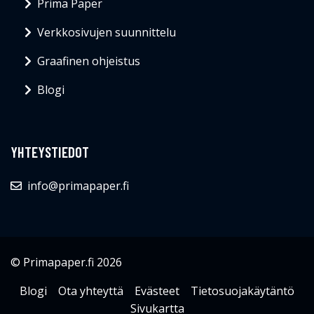
Prima Paper
Verkkosivujen suunnittelu
Graafinen ohjeistus
Blogi
YHTEYSTIEDOT
info@primapaper.fi
© Primapaper.fi 2026
Blogi
Ota yhteyttä
Evästeet
Tietosuojakäytäntö
Sivukartta