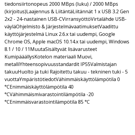
tiedonsiirtonopeus 2000 MBps (luku) / 2000 MBps
(kirjoitus)Laajennus & LiitäntäLiitännät 1 x USB 3.2 Gen
2x2 - 24-nastainen USB-CVirransyöttöVirtalähde USB-
väyläOhjelmisto & JärjestelmävaatimuksetVaadittu
käyttöjärjestelmä Linux 2.6.x tai uudempi, Google
Chrome OS, Apple macOS 10.14.x tai uudempi, Windows
8.1 / 10 / 11MuutaSisältyvät lisävarusteet
KumipääällysKotelon materiaali Muovi,
metalliYhteensopivuusstandardit IP55Valmistajan
takuuHuolto ja tuki Rajoitettu takuu - tekninen tuki - 5
vuottaYmpäristötiedotVähimmäiskäyttölämpötila 0
°CEnimmäiskäyttölämpötila 40
°CVähimmäismivarastointilämpötila -20
°CEnimmäisvarastointilämpötila 85 °C