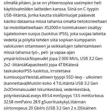
silmällä pitäen, ja se on yhteensopiva useimpien heti
käyttövalmiiden laitteiden kanssa. Siinä on C-tyypin
USB-liitäntä, jonka kautta sisällönluojat pääsevät
käsiksi dataansa missä tahansa omalta tietokoneeltaan
tai mobiililaitteeltaan. XS2000:n toimitukseen sisältyy
lujatekoinen suojus (luokitus IP55), joka suojaa laitetta
vedeltä ja pölyltä tehden siitä sopivan kumppanin
valokuvien ottamiseen ja seikkailujen tallentamiseen
missä tahansa työ-, peli- ja vapaa-ajan
ympäristössä.Nopeudet jopa 2 000 Mt/s, USB 3.2 Gen
2x2 -liitäntäKapasiteetti jopa 4TBKätevä
taskukokoIP55-luokitus, irrotettava
kumisuojusYleistäLaitteen tyyppi SSD-levy - ulkoinen
(kannettava)Muistin koko 4 TtLiitäntä USB 3.2 Gen
2x2Ominaisuudet Iskunkestävä, vedenkestävä,
pölynkestäväLeveys 69.54 mmSyvyys 13.5 mmKorkeus
32.58 mmPaino 28.9 gSuorituskykyLiitännän
siirtonopeus 20 Gbit/s (USB 3.2 Gen 2 x 2)Sisäinen