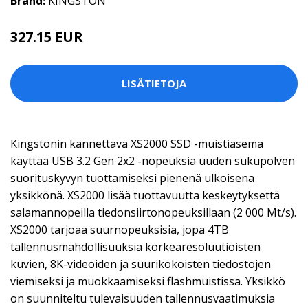
Brand:
KINGSTON
327.15 EUR
LISÄTIETOJA
Kingstonin kannettava XS2000 SSD -muistiasema
käyttää USB 3.2 Gen 2x2 -nopeuksia uuden sukupolven
suorituskyvyn tuottamiseksi pienenä ulkoisena
yksikkönä. XS2000 lisää tuottavuutta keskeytyksettä
salamannopeilla tiedonsiirtonopeuksillaan (2 000 Mt/s).
XS2000 tarjoaa suurnopeuksisia, jopa 4TB
tallennusmahdollisuuksia korkearesoluutioisten
kuvien, 8K-videoiden ja suurikokoisten tiedostojen
viemiseksi ja muokkaamiseksi flashmuistissa. Yksikkö
on suunniteltu tulevaisuuden tallennusvaatimuksia