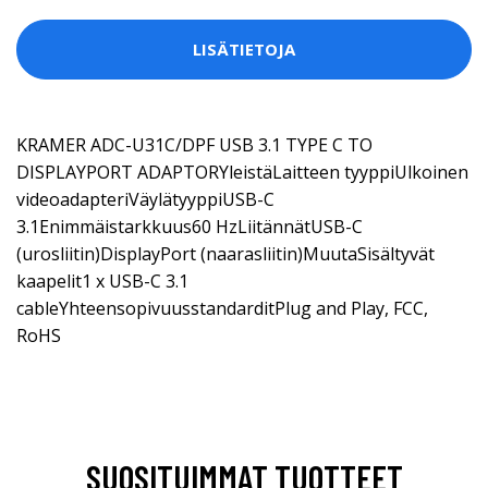
LISÄTIETOJA
KRAMER ADC-U31C/DPF USB 3.1 TYPE C TO
DISPLAYPORT ADAPTORYleistäLaitteen tyyppiUlkoinen
videoadapteriVäylätyyppiUSB-C
3.1Enimmäistarkkuus60 HzLiitännätUSB-C
(urosliitin)DisplayPort (naarasliitin)MuutaSisältyvät
kaapelit1 x USB-C 3.1
cableYhteensopivuusstandarditPlug and Play, FCC,
RoHS
SUOSITUIMMAT TUOTTEET