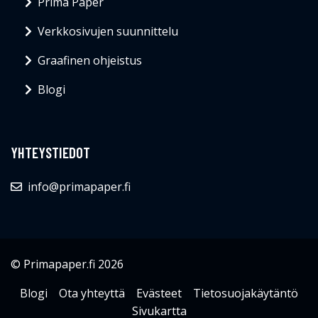
Prima Paper
Verkkosivujen suunnittelu
Graafinen ohjeistus
Blogi
YHTEYSTIEDOT
info@primapaper.fi
© Primapaper.fi 2026
Blogi
Ota yhteyttä
Evästeet
Tietosuojakäytäntö
Sivukartta