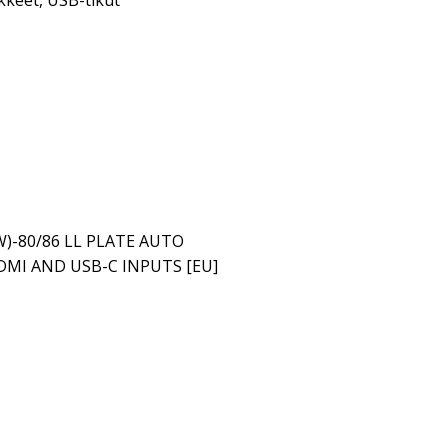
kkeet
,
USB-tikut
)-80/86 LL PLATE AUTO
MI AND USB-C INPUTS [EU]