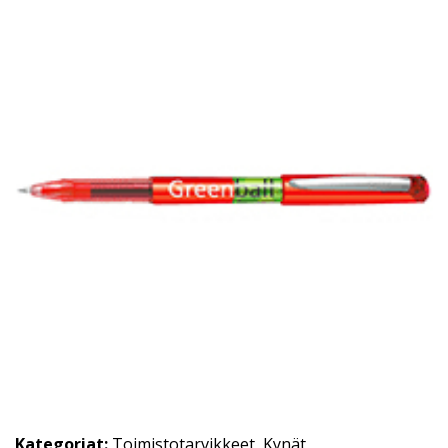
Kategoriat:
Toimistotarvikkeet
,
Kynät