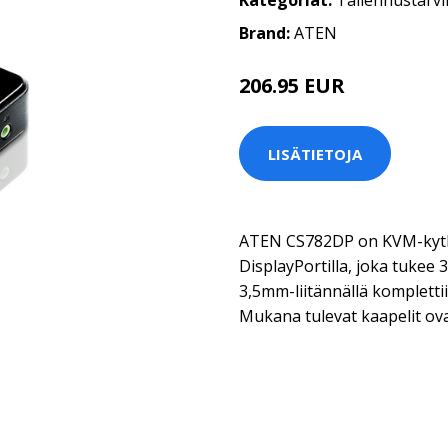
Kategoriat:
Tallennustarvi
Brand:
ATEN
206.95 EUR
LISÄTIETOJA
ATEN CS782DP on KVM-kytki
DisplayPortilla, joka tukee 
3,5mm-liitännällä kompletti
Mukana tulevat kaapelit ova