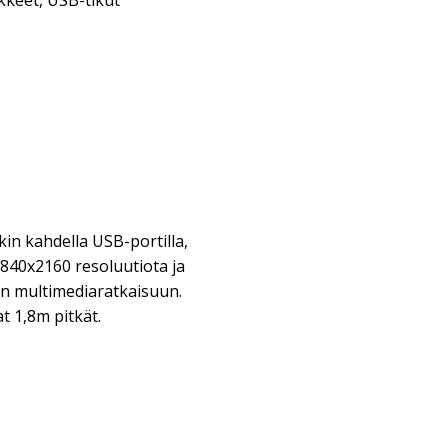
kkeet
,
USB-tikut
n kahdella USB-portilla,
3840x2160 resoluutiota ja
in multimediaratkaisuun.
t 1,8m pitkät.