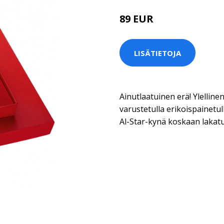
89 EUR
LISÄTIETOJA
Ainutlaatuinen erä! Ylellinen
varustetulla erikoispainetu
Al-Star-kynä koskaan lakatul