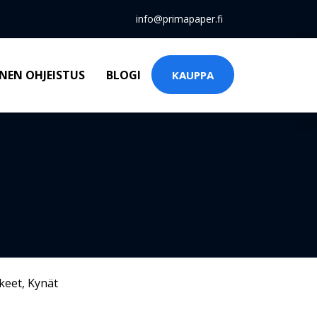
info@primapaper.fi
NEN OHJEISTUS
BLOGI
KAUPPA
keet
,
Kynät