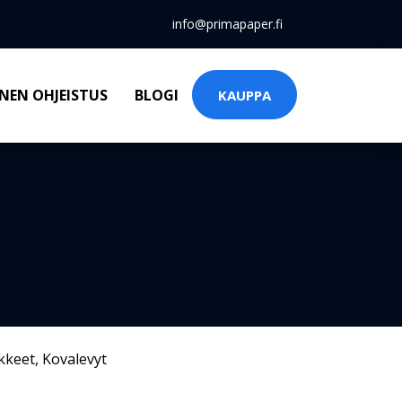
info@primapaper.fi
NEN OHJEISTUS
BLOGI
KAUPPA
kkeet
,
Kovalevyt