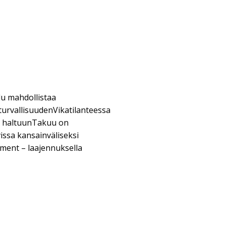
lu mahdollistaa
 turvallisuudenVikatilanteessa
n haltuunTakuu on
issa kansainväliseksi
ement – laajennuksella