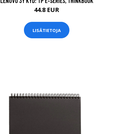
LENOVO 3Y KYD: TP E-SERIES, THINKBOOK
44.8 EUR
LISÄTIETOJA