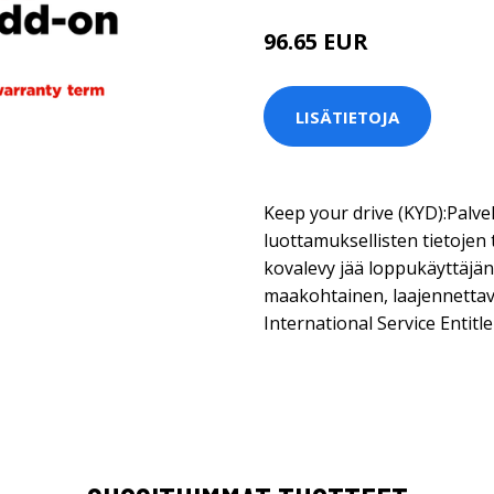
96.65 EUR
LISÄTIETOJA
Keep your drive (KYD):Palve
luottamuksellisten tietojen
kovalevy jää loppukäyttäjä
maakohtainen, laajennettav
International Service Entitl