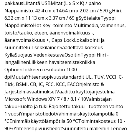
pakkausLiitäntä USBMitat (L x S x K) / paino
Näppäimistö: 42.4 cm x 14.64 cm x 2.02 cm / 570 gHiiri:
6.32 cm x 11.13 cm x 3.37 cm / 69 gSyötelaiteTyyppi
NäppäimistöHot Key -toiminto Multimedia, vaimennus,
toisto/tauko, eteen, äänenvoimakkuus -,
äänenvoimakkuus +, Caps LockLokalisointi ja
suunnittelu TsekkiläinenSäädeltävä korkeus
KylläSuojaus VedenkestäväOsoitinTyyppi Hiiri -
langallinenLiikkeen havaitsemistekniikka
OptinenLiikkeen resoluutio 1000
dpiMuutaYhteensopivuusstandardit UL, TUV, VCCI, C-
Tick, BSMI, CB, IC, FCC, KCC, EACOhjelmisto &
JärjestelmävaatimuksetVaadittu käyttöjärjestelmä
Microsoft Windows XP/ 7 / 8 / 8.1 / 10Valmistajan
takuuHuolto ja tuki Rajoitettu takuu - tuotteen vaihto -
1 vuosiYmpäristötiedotVähimmäiskäyttölämpötila 0
°CEnimmäiskäyttölämpötila 50 °CToimintakosteus 10 -
90%YhteensopivuustiedotSuunniteltu malleihin Lenovo