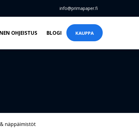
info@primapaper.fi
NEN OHJEISTUS
BLOGI
KAUPPA
 & näppäimistöt