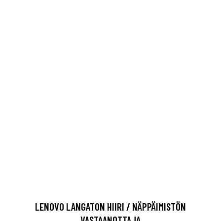
LENOVO LANGATON HIIRI / NÄPPÄIMISTÖN
VASTAANOTTAJA
8.06 EUR
LISÄTIETOJA