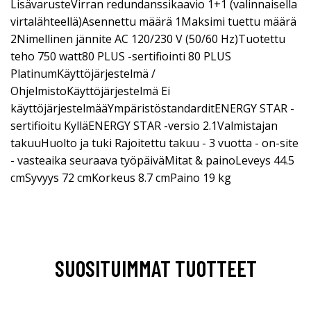
LisävarusteVirran redundanssikaavio 1+1 (valinnaisella
virtalähteellä)Asennettu määrä 1Maksimi tuettu määrä
2Nimellinen jännite AC 120/230 V (50/60 Hz)Tuotettu
teho 750 watt80 PLUS -sertifiointi 80 PLUS
PlatinumKäyttöjärjestelmä /
OhjelmistoKäyttöjärjestelmä Ei
käyttöjärjestelmääYmpäristöstandarditENERGY STAR -
sertifioitu KylläENERGY STAR -versio 2.1Valmistajan
takuuHuolto ja tuki Rajoitettu takuu - 3 vuotta - on-site
- vasteaika seuraava työpäiväMitat & painoLeveys 44.5
cmSyvyys 72 cmKorkeus 8.7 cmPaino 19 kg
SUOSITUIMMAT TUOTTEET