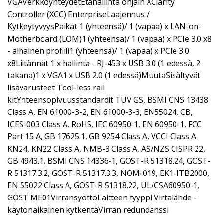
VGAVerkkoyhteydetEtähallinta ohjain XClarity
Controller (XCC) EnterpriseLaajennus /
KytkeytyvyysPaikat 1 (yhteensä)/ 1 (vapaa) x LAN-on-
Motherboard (LOM)1 (yhteensä)/ 1 (vapaa) x PCIe 3.0 x8
- alhainen profiili1 (yhteensä)/ 1 (vapaa) x PCIe 3.0
x8Liitännät 1 x hallinta - RJ-453 x USB 3.0 (1 edessä, 2
takana)1 x VGA1 x USB 2.0 (1 edessä)MuutaSisältyvät
lisävarusteet Tool-less rail
kitYhteensopivuusstandardit TUV GS, BSMI CNS 13438
Class A, EN 61000-3-2, EN 61000-3-3, EN55024, CB,
ICES-003 Class A, RoHS, IEC 60950-1, EN 60950-1, FCC
Part 15 A, GB 17625.1, GB 9254 Class A, VCCI Class A,
KN24, KN22 Class A, NMB-3 Class A, AS/NZS CISPR 22,
GB 4943.1, BSMI CNS 14336-1, GOST-R 51318.24, GOST-
R 51317.3.2, GOST-R 51317.3.3, NOM-019, EK1-ITB2000,
EN 55022 Class A, GOST-R 51318.22, UL/CSA60950-1,
GOST ME01VirransyöttöLaitteen tyyppi Virtalähde -
käytönaikainen kytkentäVirran redundanssi