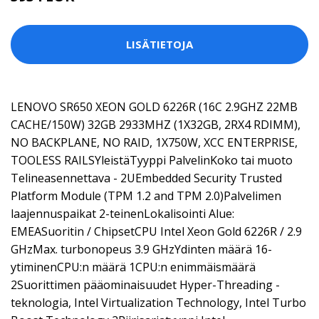
LISÄTIETOJA
LENOVO SR650 XEON GOLD 6226R (16C 2.9GHZ 22MB
CACHE/150W) 32GB 2933MHZ (1X32GB, 2RX4 RDIMM),
NO BACKPLANE, NO RAID, 1X750W, XCC ENTERPRISE,
TOOLESS RAILSYleistäTyyppi PalvelinKoko tai muoto
Telineasennettava - 2UEmbedded Security Trusted
Platform Module (TPM 1.2 and TPM 2.0)Palvelimen
laajennuspaikat 2-teinenLokalisointi Alue:
EMEASuoritin / ChipsetCPU Intel Xeon Gold 6226R / 2.9
GHzMax. turbonopeus 3.9 GHzYdinten määrä 16-
ytiminenCPU:n määrä 1CPU:n enimmäismäärä
2Suorittimen pääominaisuudet Hyper-Threading -
teknologia, Intel Virtualization Technology, Intel Turbo