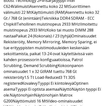
Boost Technology 2Piirisarjatyyppi Intel
C624VälimuistiAsennettu koko 22 MtSuorittimen
välimuisti 22 MtKäyttömuisti (RAM)Asennettu koko 32
Gt / 768 Gt (enintään)Tekniikka DDR4 SDRAM - ECC
ChipkillTehollinen muistinopeus 2933 MHzIlmoitettu
muistinopeus 2933 MHzKoko tai muoto DIMM 288
nastaaPaikat 24 (Kokonais) / 23 (tyhjä)Ominaisuudet
Rekisteröity, Memory Mirroring, Memory Sparing, ei
tue erityyppisten muistimoduuleiden keskenään
sekoittamista, paikat 13-24 ovat käytettävissä vain
kahden prosessorin konfiguaatioissa, Patrol
Scrubbing, Demand ScrubbingKokoonpanon
ominaisuudet 1 x 32 GtRAM tuettu 768 Gt
rekisteröity1.5 Tt Load-Reduced3 Tt 3DS
registeredKovalevyTyyppi Ei kiintolevyäOptinen
asemaTyyppi Ei optista asemaaNäyttöNäytön tyyppi Ei
ole.NäytönohjainNäytönohjain Matrox
G200Näyttömuisti 16 MtVideo-ominaisuudet