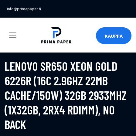
info@primapaper.fi
KAUPPA
LENOVO SR650 XEON GOLD
6226R (16C 2.9GHZ 22MB
CACHE/150W) 32GB 2933MHZ
(1X32GB, 2RX4 RDIMM), NO
BACK