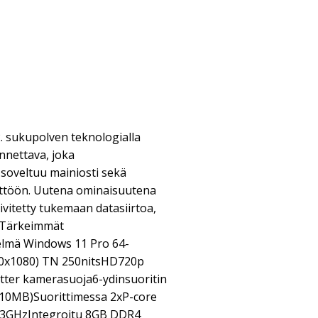
. sukupolven teknologialla
nnettava, joka
soveltuu mainiosti sekä
äyttöön. Uutena ominaisuutena
ivitetty tukemaan datasiirtoa,
ä.Tärkeimmät
elmä Windows 11 Pro 64-
920x1080) TN 250nitsHD720p
tter kamerasuoja6-ydinsuoritin
/10MB)Suorittimessa 2xP-core
/3.3GHzIntegroitu 8GB DDR4