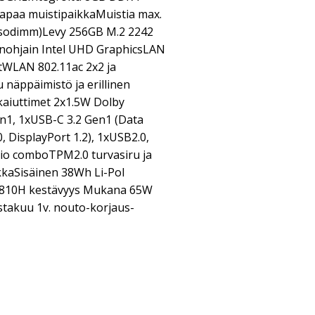
apaa muistipaikkaMuistia max.
 sodimm)Levy 256GB M.2 2242
nohjain Intel UHD GraphicsLAN
tWLAN 802.11ac 2x2 ja
 näppäimistö ja erillinen
aiuttimet 2x1.5W Dolby
n1, 1xUSB-C 3.2 Gen1 (Data
, DisplayPort 1.2), 1xUSB2.0,
io comboTPM2.0 turvasiru ja
kaSisäinen 38Wh Li-Pol
-810H kestävyys Mukana 65W
takuu 1v. nouto-korjaus-