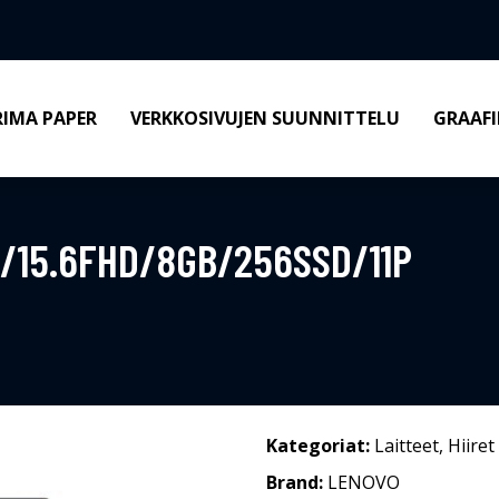
RIMA PAPER
VERKKOSIVUJEN SUUNNITTELU
GRAAFI
U/15.6FHD/8GB/256SSD/11P
Kategoriat:
Laitteet
,
Hiiret
Brand:
LENOVO