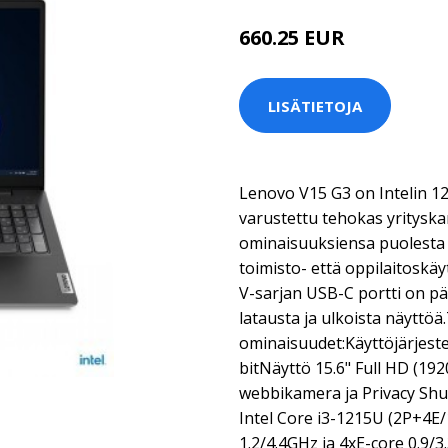
660.25 EUR
LISÄTIETOJA
Lenovo V15 G3 on Intelin 12
varustettu tehokas yrityska
ominaisuuksiensa puolesta 
toimisto- että oppilaitosk
V-sarjan USB-C portti on pä
latausta ja ulkoista näyttö
ominaisuudet:Käyttöjärjest
bitNäyttö 15.6" Full HD (1
webbikamera ja Privacy Shu
Intel Core i3-1215U (2P+4E
1.2/4.4GHz ja 4xE-core 0.9