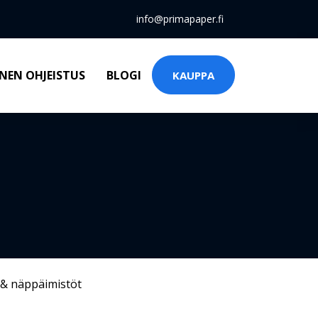
info@primapaper.fi
NEN OHJEISTUS
BLOGI
KAUPPA
 & näppäimistöt