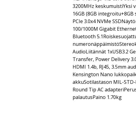
3200MHz keskumuistiYksi v
16GB (8GB integroitu+8GB
PCIe 3.0x4 NVMe SSDNäytö
100/1000M Gigabit Etherne
Bluetooth 5.1Roiskesuojattu
numeronäppäimistöStereok
AudioLiitännät 1xUSB3.2 Ge
Transfer, Power Delivery 3.0
HDMI 1.4b, RJ45, 3.5mm aud
Kensington Nano lukkopaik
akkuSotilastason MIL-STD
Round Tip AC adapteriPerus
palautusPaino 1.70kg