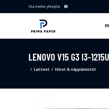
Ota meihin yhteyttä:
P
LENOVO V15 G3 I3-1215
Laitteet
Hiiret & näppäimistöt