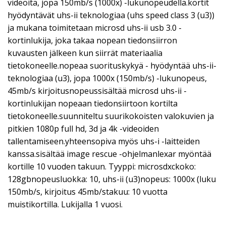
videoita, jopa 150mb/s (1000x) -lukunopeudella.kortit
hyödyntävät uhs-ii teknologiaa (uhs speed class 3 (u3))
ja mukana toimitetaan microsd uhs-ii usb 3.0 -
kortinlukija, joka takaa nopean tiedonsiirron
kuvausten jälkeen kun siirrät materiaalia
tietokoneelle.nopeaa suorituskykyä - hyödyntää uhs-ii-
teknologiaa (u3), jopa 1000x (150mb/s) -lukunopeus,
45mb/s kirjoitusnopeussisältää microsd uhs-ii -
kortinlukijan nopeaan tiedonsiirtoon kortilta
tietokoneelle.suunniteltu suurikokoisten valokuvien ja
pitkien 1080p full hd, 3d ja 4k -videoiden
tallentamiseen.yhteensopiva myös uhs-i -laitteiden
kanssa.sisältää image rescue -ohjelmanlexar myöntää
kortille 10 vuoden takuun. Tyyppi: microsdxckoko:
128gbnopeusluokka: 10, uhs-ii (u3)nopeus: 1000x (luku
150mb/s, kirjoitus 45mb/stakuu: 10 vuotta
muistikortilla. Lukijalla 1 vuosi.