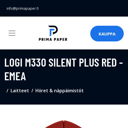
info@primapaper.fi
KAUPPA
LOGI M330 SILENT PLUS RED -
EMEA
Laitteet
Hiiret & näppäimistöt