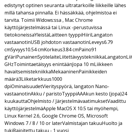
edistynyt optinen seuranta ultratarkoille liikkeille lähes
millä tahansa pinnalla. Ei hässäkkää, ohjelmistoa ei
tarvita. Toimii Widows:ssa , Mac Chrome
käyttöjärjestelmässä tai Linux -perustuvissa
tietokoneissaYleistäLaitteen tyyppiHiiriLangaton
vastaanotinUSB johdoton vastaanotinLeveys6.79
cmSyvyys10.54 cmKorkeus3.84 cmPaino91
gVäriPunainenSyötelaiteLiitettävyystekniikkaLangatonLii
GHzToimintaetäisyys enintäänJopa 10 mLiikkeen
havaitsemistekniikkaMekaaninenPainikkeiden
määrä3Liiketarkkuus1000
dpiOminaisuudetVierityspyörä, langaton Nano-
vastaanotinAkku / paristoTyyppiAAAkun kesto (jopa)24
kuukauttaOhjelmisto / JärjestelmävaatimuksetVaadittu
käyttöjärjestelmäApple MacOS X 10.5 tai myöhempi,
Linux Kernel 2.6, Google Chrome OS, Microsoft
Windows 7 / 8 / 10 or laterValmistajan takuuHuolto ja
tukiRajoitettu takuu - 1 vuosi