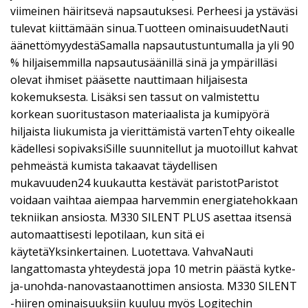
viimeinen häiritsevä napsautuksesi. Perheesi ja ystäväsi
tulevat kiittämään sinua.Tuotteen ominaisuudetNauti
äänettömyydestäSamalla napsautustuntumalla ja yli 90
% hiljaisemmilla napsautusäänillä sinä ja ympärilläsi
olevat ihmiset pääsette nauttimaan hiljaisesta
kokemuksesta. Lisäksi sen tassut on valmistettu
korkean suoritustason materiaalista ja kumipyörä
hiljaista liukumista ja vierittämistä vartenTehty oikealle
kädellesi sopivaksiSille suunnitellut ja muotoillut kahvat
pehmeästä kumista takaavat täydellisen
mukavuuden24 kuukautta kestävät paristotParistot
voidaan vaihtaa aiempaa harvemmin energiatehokkaan
tekniikan ansiosta. M330 SILENT PLUS asettaa itsensä
automaattisesti lepotilaan, kun sitä ei
käytetäYksinkertainen. Luotettava. VahvaNauti
langattomasta yhteydestä jopa 10 metrin päästä kytke-
ja-unohda-nanovastaanottimen ansiosta. M330 SILENT
-hiiren ominaisuuksiin kuuluu myös Logitechin