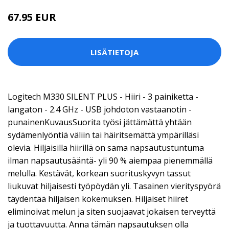
67.95 EUR
LISÄTIETOJA
Logitech M330 SILENT PLUS - Hiiri - 3 painiketta -
langaton - 2.4 GHz - USB johdoton vastaanotin -
punainenKuvausSuorita työsi jättämättä yhtään
sydämenlyöntiä väliin tai häiritsemättä ympärilläsi
olevia. Hiljaisilla hiirillä on sama napsautustuntuma
ilman napsautusääntä- yli 90 % aiempaa pienemmällä
melulla. Kestävät, korkean suorituskyvyn tassut
liukuvat hiljaisesti työpöydän yli. Tasainen vierityspyörä
täydentää hiljaisen kokemuksen. Hiljaiset hiiret
eliminoivat melun ja siten suojaavat jokaisen terveyttä
ja tuottavuutta. Anna tämän napsautuksen olla