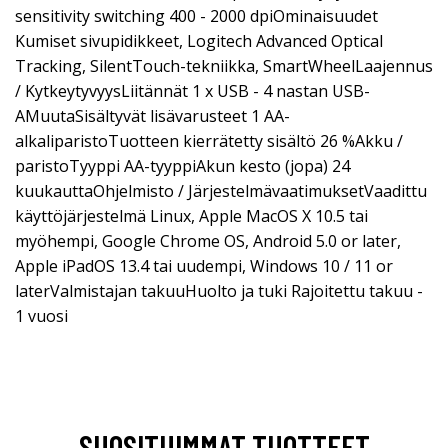
sensitivity switching 400 - 2000 dpiOminaisuudet
Kumiset sivupidikkeet, Logitech Advanced Optical
Tracking, SilentTouch-tekniikka, SmartWheelLaajennus
/ KytkeytyvyysLiitännät 1 x USB - 4 nastan USB-
AMuutaSisältyvät lisävarusteet 1 AA-
alkaliparistoTuotteen kierrätetty sisältö 26 %Akku /
paristoTyyppi AA-tyyppiAkun kesto (jopa) 24
kuukauttaOhjelmisto / JärjestelmävaatimuksetVaadittu
käyttöjärjestelmä Linux, Apple MacOS X 10.5 tai
myöhempi, Google Chrome OS, Android 5.0 or later,
Apple iPadOS 13.4 tai uudempi, Windows 10 / 11 or
laterValmistajan takuuHuolto ja tuki Rajoitettu takuu -
1 vuosi
SUOSITUIMMAT TUOTTEET