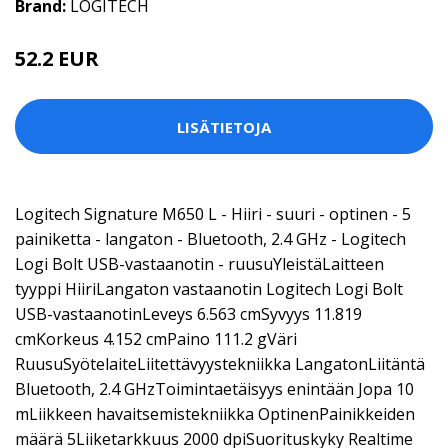
Brand:
LOGITECH
52.2 EUR
LISÄTIETOJA
Logitech Signature M650 L - Hiiri - suuri - optinen - 5
painiketta - langaton - Bluetooth, 2.4 GHz - Logitech
Logi Bolt USB-vastaanotin - ruusuYleistäLaitteen
tyyppi HiiriLangaton vastaanotin Logitech Logi Bolt
USB-vastaanotinLeveys 6.563 cmSyvyys 11.819
cmKorkeus 4.152 cmPaino 111.2 gVäri
RuusuSyötelaiteLiitettävyystekniikka LangatonLiitäntä
Bluetooth, 2.4 GHzToimintaetäisyys enintään Jopa 10
mLiikkeen havaitsemistekniikka OptinenPainikkeiden
määrä 5Liiketarkkuus 2000 dpiSuorituskyky Realtime