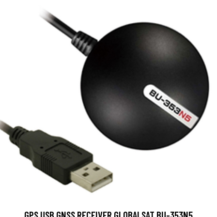
GPS USB GNSS RECEIVER GLOBALSAT BU-353N5