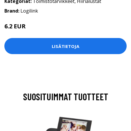
Kategoriat:
Toimistotarvikkeet
,
Hiirialustat
Brand:
Logilink
6.2 EUR
LISÄTIETOJA
SUOSITUIMMAT TUOTTEET