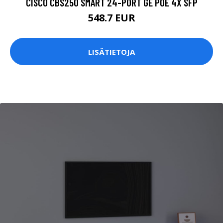
CISCO CBS250 SMART 24-PORT GE POE 4X SFP
548.7 EUR
LISÄTIETOJA