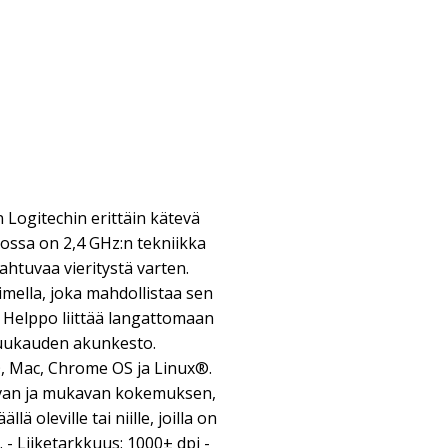
Logitechin erittäin kätevä
jossa on 2,4 GHz:n tekniikka
ahtuvaa vieritystä varten.
imella, joka mahdollistaa sen
. Helppo liittää langattomaan
kuukauden akunkesto.
 Mac, Chrome OS ja Linux®.
uvan ja mukavan kokemuksen,
lä oleville tai niille, joilla on
. - Liiketarkkuus: 1000± dpi -