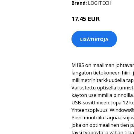
Brand:
LOGITECH
17.45 EUR
LISÄTIETOJA
M185 on maailman johtavan 
langaton tietokoneen hiiri, 
millimetrin tarkkuudella tap
Varustettu optisella tunnist
käytön useimmilla pinnoilla
USB-sovittimeen. Jopa 12 
Yhteensopivuus: Windows®,
Pieni muotoilu tarjoaa suj
joka on optimaalinen tien pääl
täysi työpöytä ja vähän tilaa