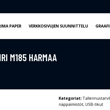
RIMA PAPER
VERKKOSIVUJEN SUUNNITTELU
GRAAFI
IRI M185 HARMAA
Kategoriat:
Tallennustarvi
näppäimistöt
,
USB-tikut