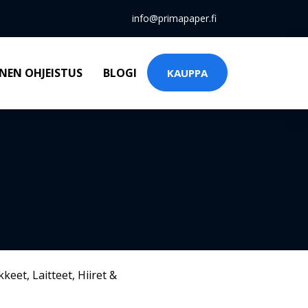
info@primapaper.fi
NEN OHJEISTUS
BLOGI
KAUPPA
kkeet
,
Laitteet
,
Hiiret &